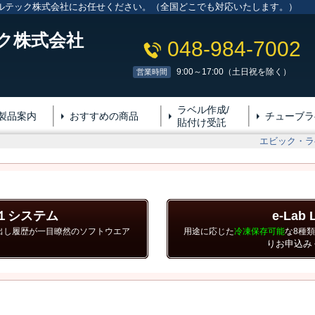
ルテック株式会社にお任せください。（全国どこでも対応いたします。）
ク株式会社
048-984-7002
9:00～17:00（土日祝を除く）
営業時間
ラベル作成/
製品案内
おすすめの商品
チューブラ
貼付け受託
エビック・ラ
ｖ１システム
e-Lab 
出し履歴が一目瞭然のソフトウエア
用途に応じた
冷凍保存可能
な8種
りお申込み