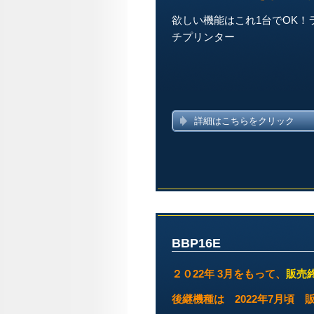
欲しい機能はこれ1台でOK
チプリンター
詳細はこちらをクリック
BBP16E
２０22年 3
月をもって、
販売
後継機種は 2022年7月頃 