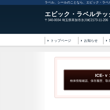
ラベル、シールのことなら、エビック・ラベ
エビック・ラベルテッ
〒340-0034 埼玉県草加市氷川町2173-11-206
トップページ
お知らせ
ICE-
検体情報確認、保存履歴、取