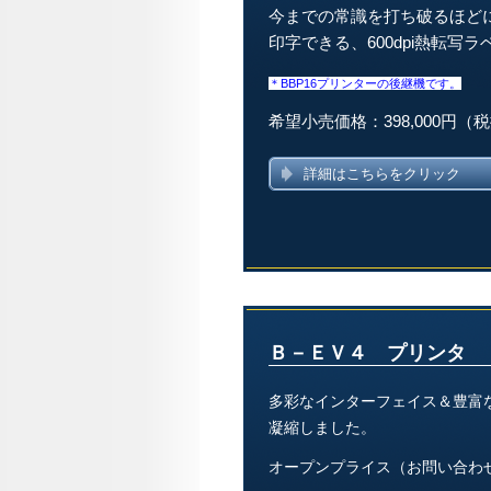
今までの常識を打ち破るほど
印字できる、600dpi熱転写
＊BBP16プリンターの後継機です。
希望小売価格：398,000円（
詳細はこちらをクリック
Ｂ－ＥＶ４ プリンタ
多彩なインターフェイス＆豊富
凝縮しました。
オープンプライス（お問い合わ