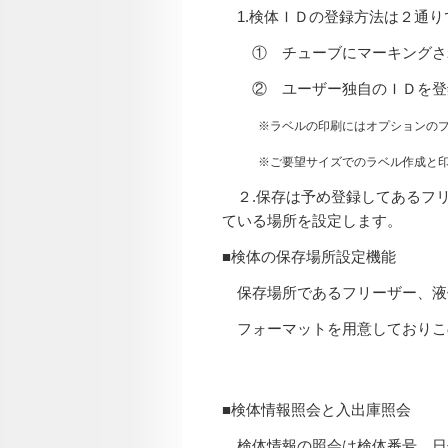
1.検体ＩＤの登録方法は２通り
① チューブにマーキングさ
② ユーザー独自のＩＤを登録
※ラベルの印刷にはオプションのプリ
※ご要望サイズでのラベル作成と印字
２.保存は予め登録してあるフリ
ている場所を設定します。
■検体の保存場所設定機能
保存場所であるフリーザー、液
フォーマットを用意しておりこ
■検体情報照会と入出庫照会
検体情報の照会は検体番号、日付