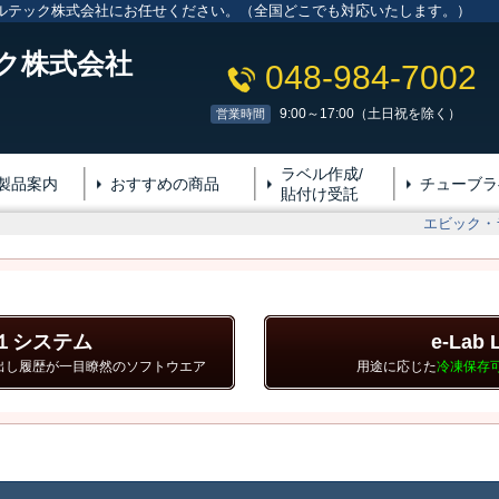
ルテック株式会社にお任せください。（全国どこでも対応いたします。）
ク株式会社
048-984-7002
9:00～17:00（土日祝を除く）
営業時間
ラベル作成/
製品案内
おすすめの商品
チューブラ
貼付け受託
エビック・
ｖ１システム
e-Lab 
出し履歴が一目瞭然のソフトウエア
用途に応じた
冷凍保存